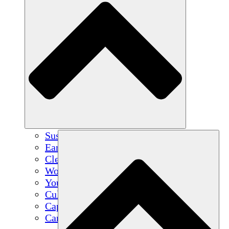
Sustainable Agriculture
Earthquake Recovery
Clean Water
Women's Empowerment
Youth & Students
Cultural Preservation & Dialogue
Capacity Building
Carbon Credits