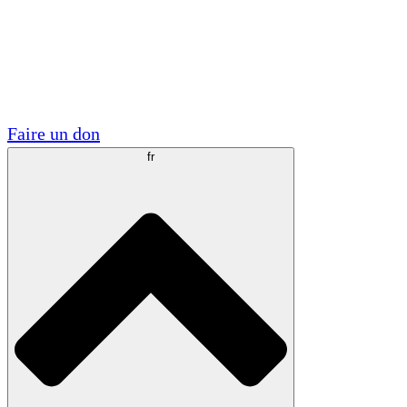
Visite
Volontaire
Partenariats académiques
Subventions gouvernementales
Sponsors d'entreprises
Faire un don
fr