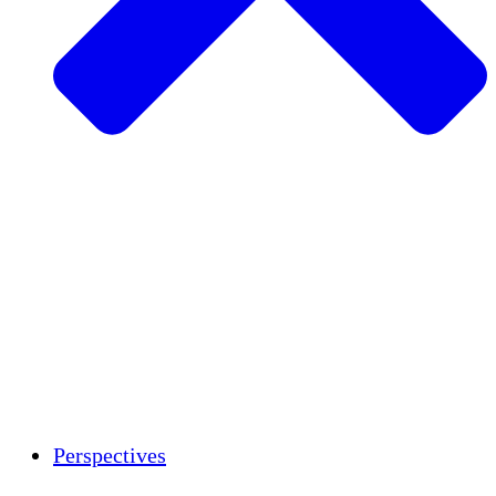
Agriculture durable
Rétablissement après un tremblement de
terre
Eau propre
Autonomisation des femmes
Jeunes et étudiants
Préservation et dialogue culturels
Renforcement
Crédits carbone
Perspectives