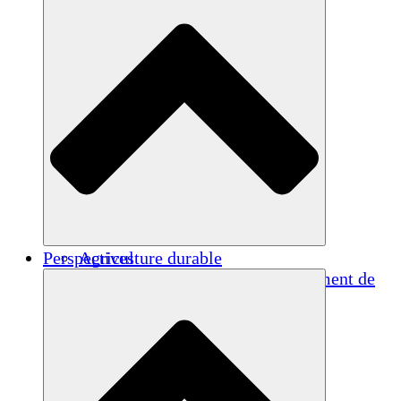
Perspectives
Agriculture durable
Rétablissement après un tremblement de
terre
Eau propre
Autonomisation des femmes
Jeunes et étudiants
Préservation et dialogue culturels