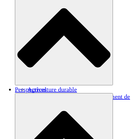
Perspectives
Agriculture durable
Rétablissement après un tremblement de
terre
Eau propre
Autonomisation des femmes
Jeunes et étudiants
Préservation et dialogue culturels