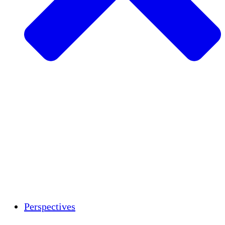
Agriculture durable
Rétablissement après un tremblement de
terre
Eau propre
Autonomisation des femmes
Jeunes et étudiants
Préservation et dialogue culturels
Renforcement
Crédits carbone
Perspectives