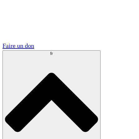
Visite
Volontaire
Partenariats académiques
Subventions gouvernementales
Sponsors d'entreprises
Faire un don
fr