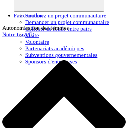
Faire un don
Soutenez un projet communautaire
Demander un projet communautaire
Autonomisation des femmes
Collecte de fonds entre pairs
Notre travail
Visite
Volontaire
Partenariats académiques
Subventions gouvernementales
Sponsors d'entreprises