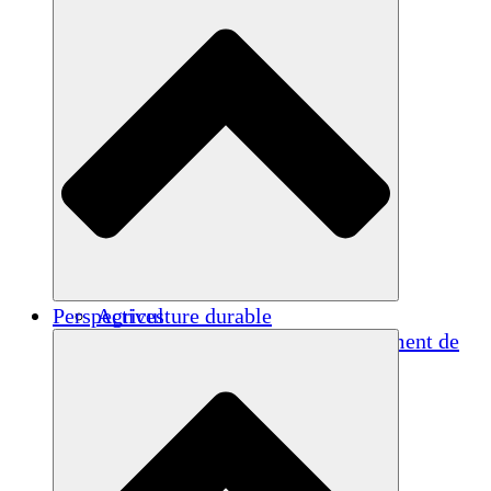
Perspectives
Agriculture durable
Rétablissement après un tremblement de
terre
Eau propre
Autonomisation des femmes
Jeunes et étudiants
Préservation et dialogue culturels