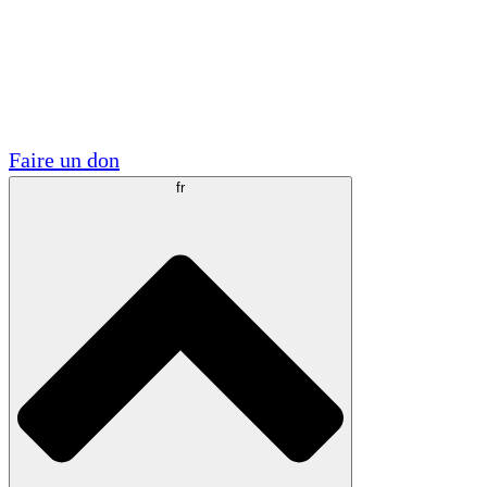
Visite
Volontaire
Partenariats académiques
Subventions gouvernementales
Sponsors d'entreprises
Faire un don
fr