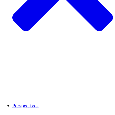
Agriculture durable
Rétablissement après un tremblement de
terre
Eau propre
Autonomisation des femmes
Jeunes et étudiants
Préservation et dialogue culturels
Renforcement
Crédits carbone
Perspectives