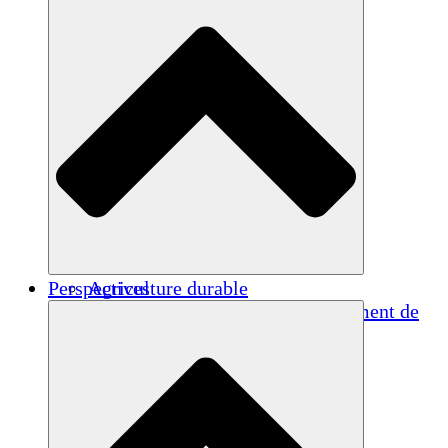
Perspectives
Agriculture durable
Rétablissement après un tremblement de
terre
Eau propre
Autonomisation des femmes
Jeunes et étudiants
Préservation et dialogue culturels