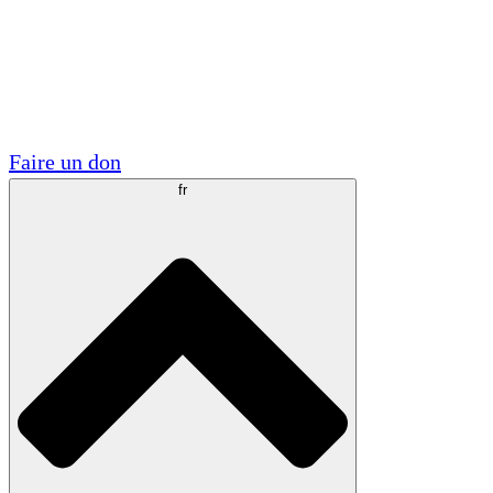
Visite
Volontaire
Partenariats académiques
Subventions gouvernementales
Sponsors d'entreprises
Faire un don
fr