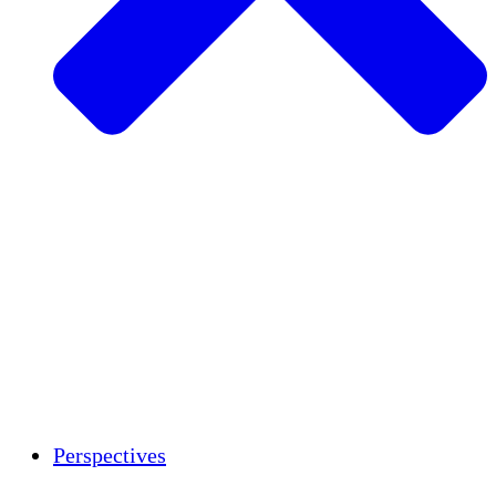
Agriculture durable
Rétablissement après un tremblement de
terre
Eau propre
Autonomisation des femmes
Jeunes et étudiants
Préservation et dialogue culturels
Renforcement
Crédits carbone
Perspectives