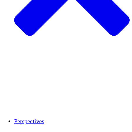
Agriculture durable
Rétablissement après un tremblement de
terre
Eau propre
Autonomisation des femmes
Jeunes et étudiants
Préservation et dialogue culturels
Renforcement
Crédits carbone
Perspectives