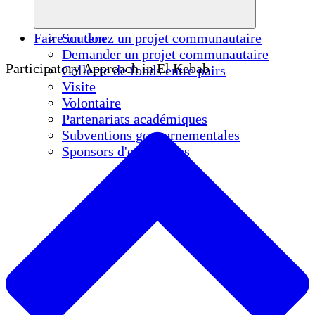
Faire un don
Soutenez un projet communautaire
Demander un projet communautaire
Participatory Approach in El Kebab
Collecte de fonds entre pairs
Visite
Volontaire
Partenariats académiques
Subventions gouvernementales
Sponsors d'entreprises