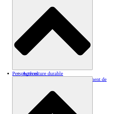
Perspectives
Agriculture durable
Rétablissement après un tremblement de
terre
Eau propre
Autonomisation des femmes
Jeunes et étudiants
Préservation et dialogue culturels