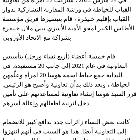
القباب للخياطة في ورشة المقاربة التشاركية بدوار
القباب بإقليم خنيفرة ، قام بتيسيرها فريق مؤسسة
الأطلس الكبير لمحو الأمية الأسري ببني ملال خنيفرة
بشراكة مع الاتحاد الأوروبي
قام خمسة أعضاء (أربع نساء ورجل) بتأسيس
التعاونية في عام 2021 إلى جانب 20 مستفيدة. في
البداية جمع خياط اسمه هوسا 20 امرأة وعلّمهن
الخياطة ، وبعد ذلك بدأن تعاونية وأصبح هو الرئيس.
قرر السيد هوسا إنشاء تعاونية لمساعدتهم على تأمين
دخل لتربية أطفالهم وإعالة أسرهم
كانت بعض النساء زائرات جدد بدافع كبير للانضمام
إلى التعاونية أيضًا. هذا هو السبب في أنهم انتهزوا