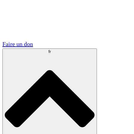
Visite
Volontaire
Partenariats académiques
Subventions gouvernementales
Sponsors d'entreprises
Faire un don
fr