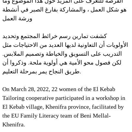
الفرصة للتعرف على المزيد حول هذا الموضوع وما
هو شكل العمل ، والمشاركة بفارغ الصبر في أنشطة
ورشة العمل
كشفت تمارين رسم خرائط المجتمع وتحديد
الأولويات أن التعاونية لديها العديد من الاحتياجات مثل
التدريب على التسويق والخياطة وتصميم الملابس.
لكن فصول محو الأمية هي أولوية ملحة. وذكروا أن
طريق النجاح يمر بمرحلة التعليم.
On March 28, 2022, 22 women of the El Kebab
Tailoring cooperative participated in a workshop in
El Kebab village, Khenifra province, facilitated by
the EU Family Literacy team of Beni Mellal-
Khenifra.