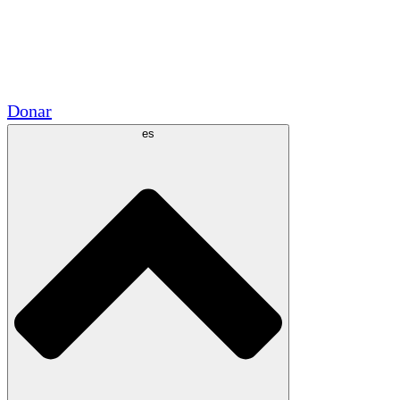
Voluntario
Alianzas Académicas
Subvenciones del Gobierno
Patrocinios Corporativos
Donar
es