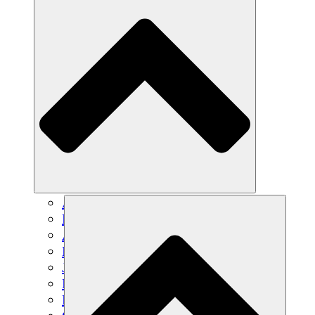
Agricultura sostenible
Recuperación de terremotos
Agua limpia
Empoderamiento de la mujer
Jóvenes y estudiantes
Preservación cultural y diálogo
Desarrollo de capacidades