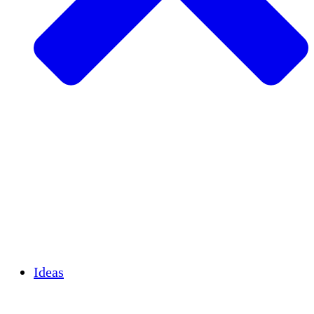
Agricultura sostenible
Recuperación de terremotos
Agua limpia
Empoderamiento de la mujer
Jóvenes y estudiantes
Preservación cultural y diálogo
Desarrollo de capacidades
Créditos de carbono
Ideas