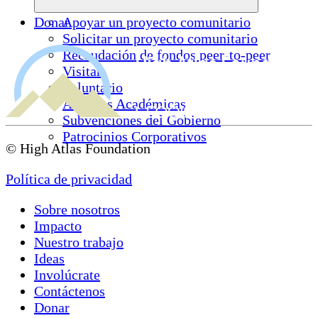
Donar
Apoyar un proyecto comunitario
Solicitar un proyecto comunitario
Recaudación de fondos peer-to-peer
Visitar
Voluntario
Alianzas Académicas
Subvenciones del Gobierno
Patrocinios Corporativos
© High Atlas Foundation
Política de privacidad
Sobre nosotros
Impacto
Nuestro trabajo
Ideas
Involúcrate
Contáctenos
Donar