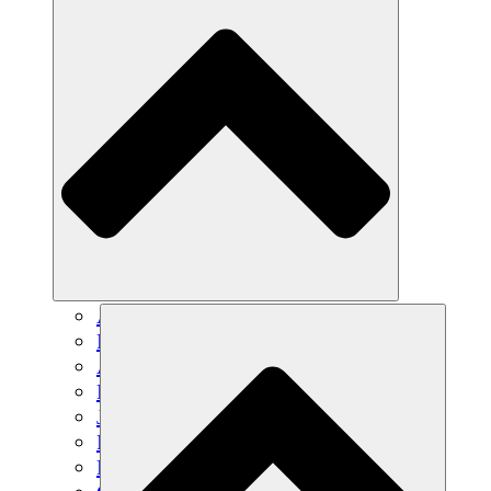
Agricultura sostenible
Recuperación de terremotos
Agua limpia
Empoderamiento de la mujer
Jóvenes y estudiantes
Preservación cultural y diálogo
Desarrollo de capacidades