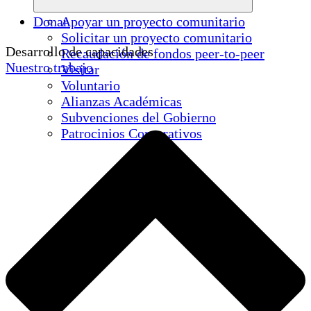
Donar
Apoyar un proyecto comunitario
Solicitar un proyecto comunitario
Desarrollo de capacidades
Recaudación de fondos peer-to-peer
Nuestro trabajo
Visitar
Voluntario
Alianzas Académicas
Subvenciones del Gobierno
Patrocinios Corporativos