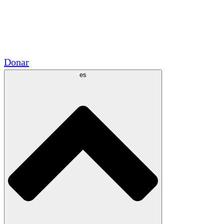
Voluntario
Alianzas Académicas
Subvenciones del Gobierno
Patrocinios Corporativos
Donar
es