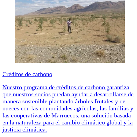
Créditos de carbono
Nuestro programa de créditos de carbono garantiza
que nuestros socios puedan ayudar a desarrollarse de
manera sostenible plantando árboles frutales y de
nueces con las comunidades agrícolas, las familias y
las cooperativas de Marruecos, una solución basada
en la naturaleza para el cambio climático global y la
justicia climática.