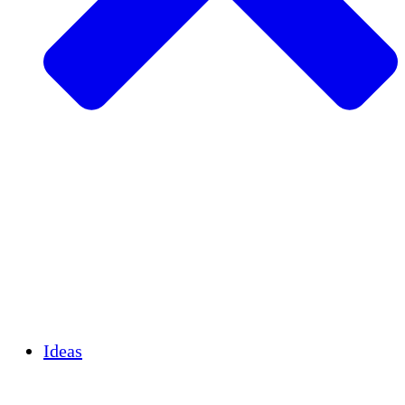
Agricultura sostenible
Recuperación de terremotos
Agua limpia
Empoderamiento de la mujer
Jóvenes y estudiantes
Preservación cultural y diálogo
Desarrollo de capacidades
Créditos de carbono
Ideas