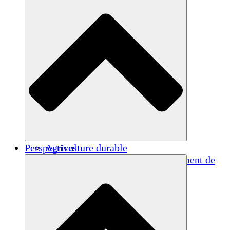
Perspectives
Agriculture durable
Rétablissement après un tremblement de
terre
Eau propre
Autonomisation des femmes
Jeunes et étudiants
Préservation et dialogue culturels