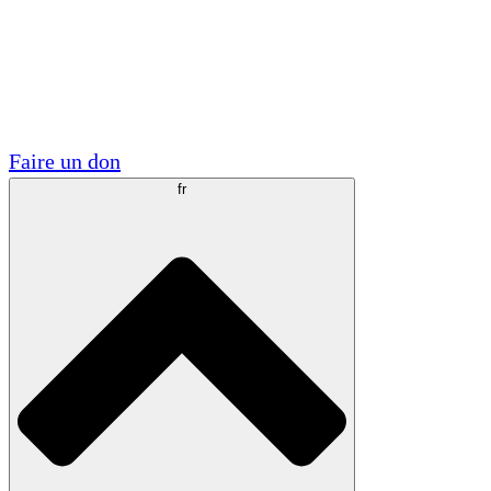
Visite
Volontaire
Partenariats académiques
Subventions gouvernementales
Sponsors d'entreprises
Faire un don
fr