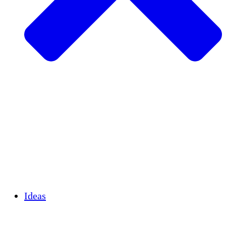
Agricultura sostenible
Recuperación de terremotos
Agua limpia
Empoderamiento de la mujer
Jóvenes y estudiantes
Preservación cultural y diálogo
Desarrollo de capacidades
Créditos de carbono
Ideas