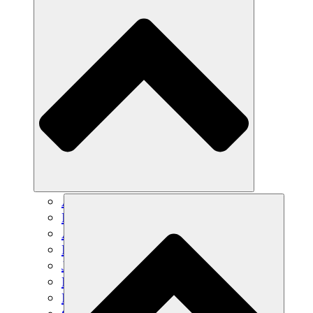
Agricultura sostenible
Recuperación de terremotos
Agua limpia
Empoderamiento de la mujer
Jóvenes y estudiantes
Preservación cultural y diálogo
Desarrollo de capacidades