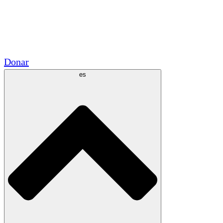
Voluntario
Alianzas Académicas
Subvenciones del Gobierno
Patrocinios Corporativos
Donar
es