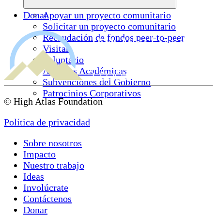
Donar
Apoyar un proyecto comunitario
Solicitar un proyecto comunitario
Recaudación de fondos peer-to-peer
Visitar
Voluntario
Alianzas Académicas
Subvenciones del Gobierno
Patrocinios Corporativos
© High Atlas Foundation
Política de privacidad
Sobre nosotros
Impacto
Nuestro trabajo
Ideas
Involúcrate
Contáctenos
Donar