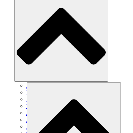
Agricultura sostenible
Recuperación de terremotos
Agua limpia
Empoderamiento de la mujer
Jóvenes y estudiantes
Preservación cultural y diálogo
Desarrollo de capacidades