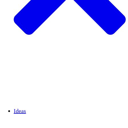
Agricultura sostenible
Recuperación de terremotos
Agua limpia
Empoderamiento de la mujer
Jóvenes y estudiantes
Preservación cultural y diálogo
Desarrollo de capacidades
Créditos de carbono
Ideas