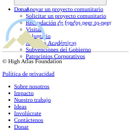
Donar
Apoyar un proyecto comunitario
Solicitar un proyecto comunitario
Recaudación de fondos peer-to-peer
Visitar
Voluntario
Alianzas Académicas
Subvenciones del Gobierno
Patrocinios Corporativos
© High Atlas Foundation
Política de privacidad
Sobre nosotros
Impacto
Nuestro trabajo
Ideas
Involúcrate
Contáctenos
Donar