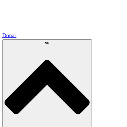
Voluntario
Alianzas Académicas
Subvenciones del Gobierno
Patrocinios Corporativos
Donar
es