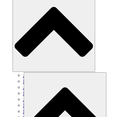
Agricultura sostenible
Recuperación de terremotos
Agua limpia
Empoderamiento de la mujer
Jóvenes y estudiantes
Preservación cultural y diálogo
Desarrollo de capacidades