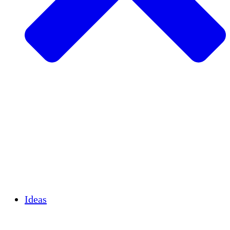
Agricultura sostenible
Recuperación de terremotos
Agua limpia
Empoderamiento de la mujer
Jóvenes y estudiantes
Preservación cultural y diálogo
Desarrollo de capacidades
Créditos de carbono
Ideas