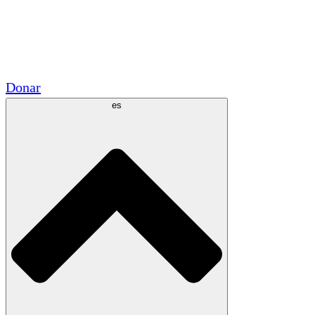
Voluntario
Alianzas Académicas
Subvenciones del Gobierno
Patrocinios Corporativos
Donar
es