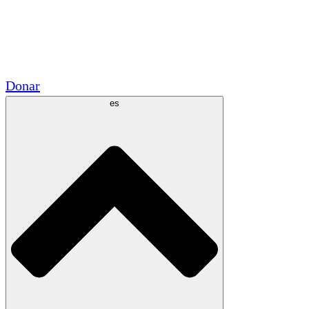
Voluntario
Alianzas Académicas
Subvenciones del Gobierno
Patrocinios Corporativos
Donar
es