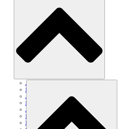
Agricultura sostenible
Recuperación de terremotos
Agua limpia
Empoderamiento de la mujer
Jóvenes y estudiantes
Preservación cultural y diálogo
Desarrollo de capacidades