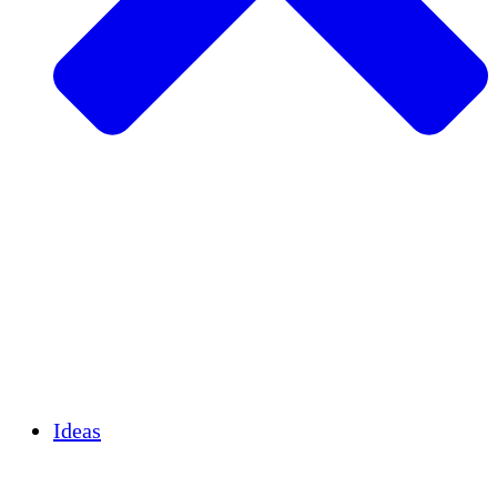
Agricultura sostenible
Recuperación de terremotos
Agua limpia
Empoderamiento de la mujer
Jóvenes y estudiantes
Preservación cultural y diálogo
Desarrollo de capacidades
Créditos de carbono
Ideas