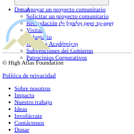
Donar
Apoyar un proyecto comunitario
Solicitar un proyecto comunitario
Recaudación de fondos peer-to-peer
Visitar
Voluntario
Alianzas Académicas
Subvenciones del Gobierno
Patrocinios Corporativos
© High Atlas Foundation
Política de privacidad
Sobre nosotros
Impacto
Nuestro trabajo
Ideas
Involúcrate
Contáctenos
Donar