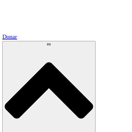
Voluntario
Alianzas Académicas
Subvenciones del Gobierno
Patrocinios Corporativos
Donar
es