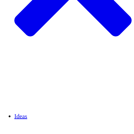
Agricultura sostenible
Recuperación de terremotos
Agua limpia
Empoderamiento de la mujer
Jóvenes y estudiantes
Preservación cultural y diálogo
Desarrollo de capacidades
Créditos de carbono
Ideas