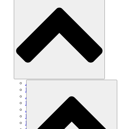
Agricultura sostenible
Recuperación de terremotos
Agua limpia
Empoderamiento de la mujer
Jóvenes y estudiantes
Preservación cultural y diálogo
Desarrollo de capacidades