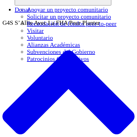
Donar
Apoyar un proyecto comunitario
Solicitar un proyecto comunitario
G4S S’Allie Avec La FHA Pour Planter
Recaudación de fondos peer-to-peer
Visitar
Voluntario
Alianzas Académicas
Subvenciones del Gobierno
Patrocinios Corporativos