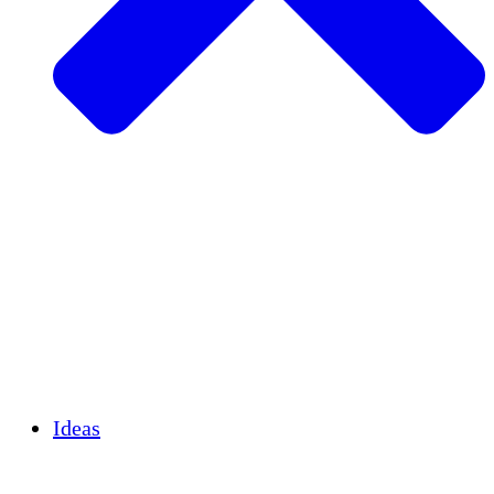
Agricultura sostenible
Recuperación de terremotos
Agua limpia
Empoderamiento de la mujer
Jóvenes y estudiantes
Preservación cultural y diálogo
Desarrollo de capacidades
Créditos de carbono
Ideas