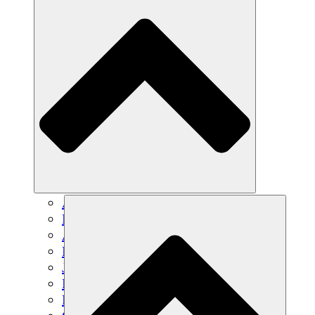
Agricultura sostenible
Recuperación de terremotos
Agua limpia
Empoderamiento de la mujer
Jóvenes y estudiantes
Preservación cultural y diálogo
Desarrollo de capacidades