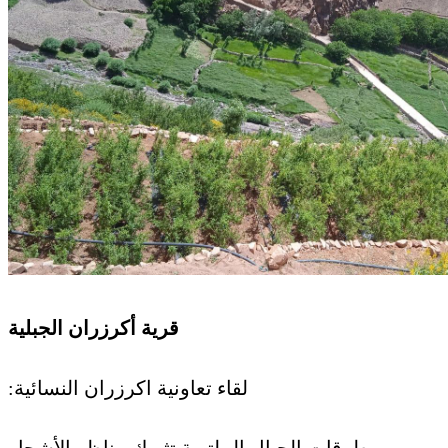
قرية أكرزران الجبلية
:لقاء تعاونية اكرزران النسائية
بين طرقات الجبال الملتوية تثيرك مناظر الأشجار