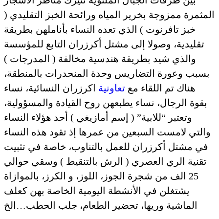
المثمرة ممزوجة بخرير المياه ورائحة الخبز التقليدي (
خبز تافرنوت ) الذي تعده النساء بأناملهن بطريقة
تقليدية، وصولا إلى مشتل أكرزران التابع للمؤسسة
والذي شيد بطريقة هندسية مخالفة ( المدرجات )
بسبب وعورة التضاريس وحدة المنحدرات بالمنطقة،
هناك تم اللقاء مع
تعاونية
اكرزران النسائية، نساء
بقوة الرجال، نساء يطبعهن روح القيادة والمسؤولية،
وتعتبر “للابية” ( إسم أمازيغي ) أحد هؤلاء النساء
والتي لامست السبعين من عمرها إذ تقود هذه النساء
في مشتل أكرزران للعمل بالتناوب، خاصة في تثبيت
تقنية الري العصري ( الرش بالتنقيط ) وسقي حوالي
25 الف من شجرة الجوز، اللوز، و الكرز، بالموازاة
يشتغلن في الأنشطة اليومية الخاصة بهن كعلف
الماشية وريها، تحضير الطعام، جلب الحطب…الخ