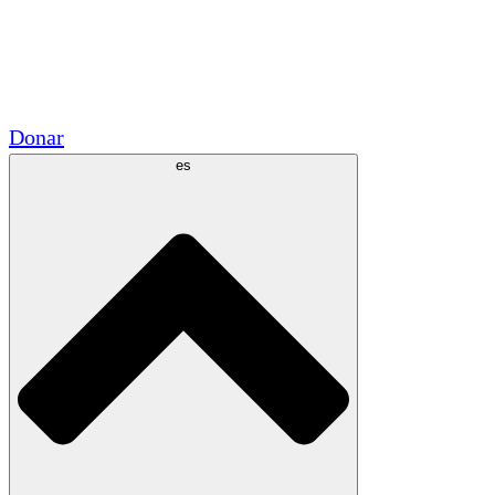
Voluntario
Alianzas Académicas
Subvenciones del Gobierno
Patrocinios Corporativos
Donar
es