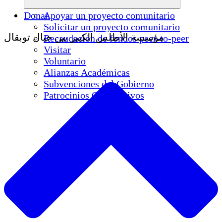
Donar
Apoyar un proyecto comunitario
Solicitar un proyecto comunitario
مؤسسة الأطلس الكبير بين جبال توبقال
Recaudación de fondos peer-to-peer
Visitar
Voluntario
Alianzas Académicas
Subvenciones del Gobierno
Patrocinios Corporativos