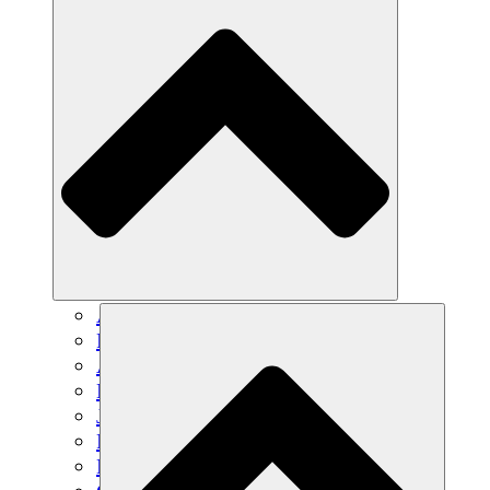
Agricultura sostenible
Recuperación de terremotos
Agua limpia
Empoderamiento de la mujer
Jóvenes y estudiantes
Preservación cultural y diálogo
Desarrollo de capacidades