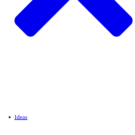
Agricultura sostenible
Recuperación de terremotos
Agua limpia
Empoderamiento de la mujer
Jóvenes y estudiantes
Preservación cultural y diálogo
Desarrollo de capacidades
Créditos de carbono
Ideas