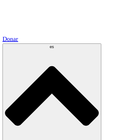
Voluntario
Alianzas Académicas
Subvenciones del Gobierno
Patrocinios Corporativos
Donar
es