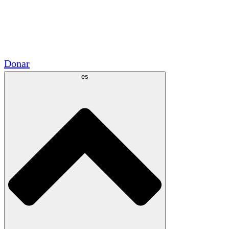
Voluntario
Alianzas Académicas
Subvenciones del Gobierno
Patrocinios Corporativos
Donar
es