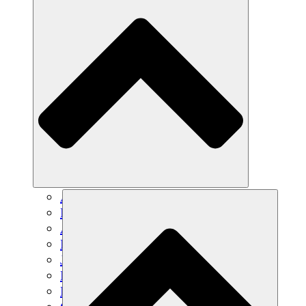
Agricultura sostenible
Recuperación de terremotos
Agua limpia
Empoderamiento de la mujer
Jóvenes y estudiantes
Preservación cultural y diálogo
Desarrollo de capacidades