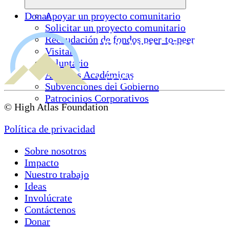
Donar
Apoyar un proyecto comunitario
Solicitar un proyecto comunitario
Recaudación de fondos peer-to-peer
Visitar
Voluntario
Alianzas Académicas
Subvenciones del Gobierno
Patrocinios Corporativos
© High Atlas Foundation
Política de privacidad
Sobre nosotros
Impacto
Nuestro trabajo
Ideas
Involúcrate
Contáctenos
Donar