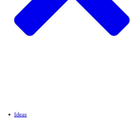
Agricultura sostenible
Recuperación de terremotos
Agua limpia
Empoderamiento de la mujer
Jóvenes y estudiantes
Preservación cultural y diálogo
Desarrollo de capacidades
Créditos de carbono
Ideas