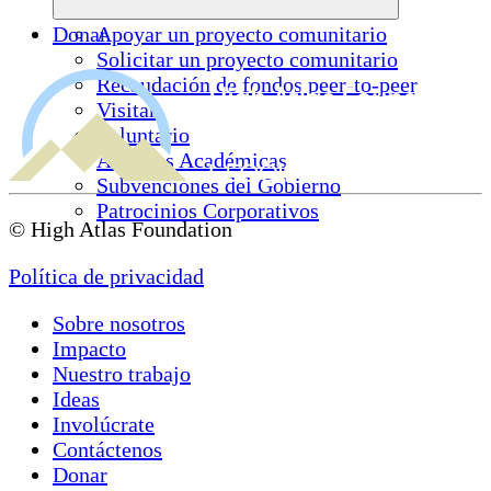
Donar
Apoyar un proyecto comunitario
Solicitar un proyecto comunitario
Recaudación de fondos peer-to-peer
Visitar
Voluntario
Alianzas Académicas
Subvenciones del Gobierno
Patrocinios Corporativos
© High Atlas Foundation
Política de privacidad
Sobre nosotros
Impacto
Nuestro trabajo
Ideas
Involúcrate
Contáctenos
Donar