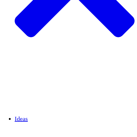
Agricultura sostenible
Recuperación de terremotos
Agua limpia
Empoderamiento de la mujer
Jóvenes y estudiantes
Preservación cultural y diálogo
Desarrollo de capacidades
Créditos de carbono
Ideas