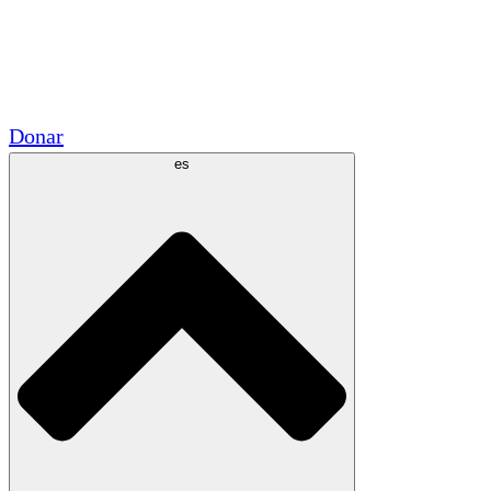
Voluntario
Alianzas Académicas
Subvenciones del Gobierno
Patrocinios Corporativos
Donar
es