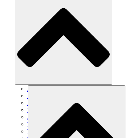
Agricultura sostenible
Recuperación de terremotos
Agua limpia
Empoderamiento de la mujer
Jóvenes y estudiantes
Preservación cultural y diálogo
Desarrollo de capacidades