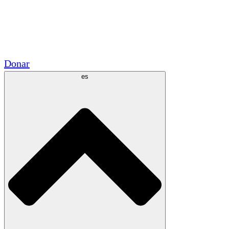
Voluntario
Alianzas Académicas
Subvenciones del Gobierno
Patrocinios Corporativos
Donar
es