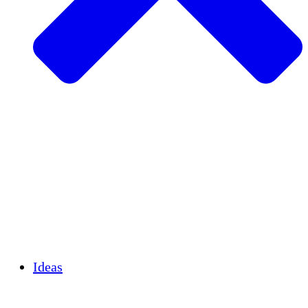
Agricultura sostenible
Recuperación de terremotos
Agua limpia
Empoderamiento de la mujer
Jóvenes y estudiantes
Preservación cultural y diálogo
Desarrollo de capacidades
Créditos de carbono
Ideas