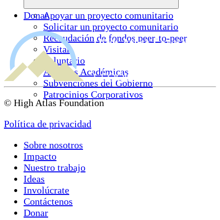
Donar
Apoyar un proyecto comunitario
Solicitar un proyecto comunitario
Recaudación de fondos peer-to-peer
Visitar
Voluntario
Alianzas Académicas
Subvenciones del Gobierno
Patrocinios Corporativos
© High Atlas Foundation
Política de privacidad
Sobre nosotros
Impacto
Nuestro trabajo
Ideas
Involúcrate
Contáctenos
Donar