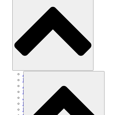
Agricultura sostenible
Recuperación de terremotos
Agua limpia
Empoderamiento de la mujer
Jóvenes y estudiantes
Preservación cultural y diálogo
Desarrollo de capacidades