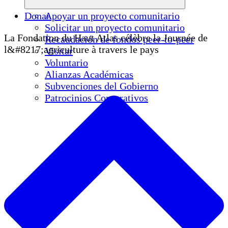
Donar
Apoyar un proyecto comunitario
Solicitar un proyecto comunitario
La Fondation du Haut Atlas célèbre la Journée de
Recaudación de fondos peer-to-peer
l&#8217;agriculture à travers le pays
Visitar
Voluntario
Alianzas Académicas
Subvenciones del Gobierno
Patrocinios Corporativos