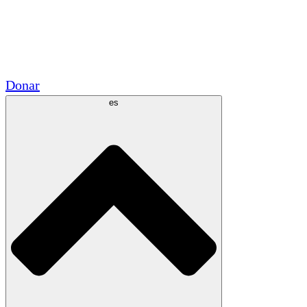
Voluntario
Alianzas Académicas
Subvenciones del Gobierno
Patrocinios Corporativos
Donar
es