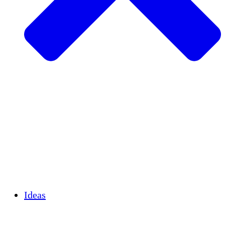
Agricultura sostenible
Recuperación de terremotos
Agua limpia
Empoderamiento de la mujer
Jóvenes y estudiantes
Preservación cultural y diálogo
Desarrollo de capacidades
Créditos de carbono
Ideas