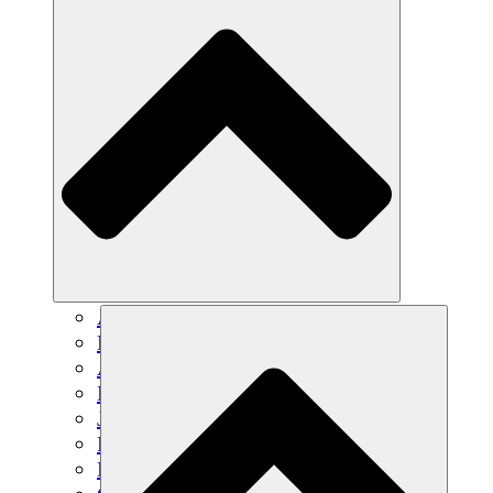
Agricultura sostenible
Recuperación de terremotos
Agua limpia
Empoderamiento de la mujer
Jóvenes y estudiantes
Preservación cultural y diálogo
Desarrollo de capacidades