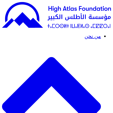
من نحن