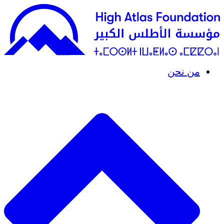
من نحن