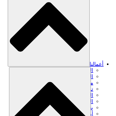
أعمالنا
الزراعة المستدامة
التعافي من الزلزال
مياه نظيفة
تمكين المرأة
الشباب والطلاب
الحفاظ على التراث الثقافي والحوار
بناء القدرات
أرصدة الكربون