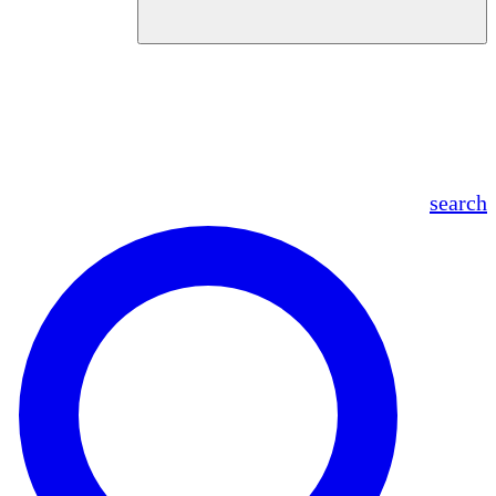
en
fr
es
ar
search