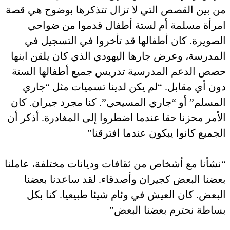
من بين القصص التي لا تزال تتذكرها بوضوح هي قصة
امرأة مسلمة أم لستة أطفال قدموا من ضواحي
الصويرة. كان أطفالها قد تأخروا في التسجيل في
المدرسة، وعرض جارها اليهودي الذي كان يلقن ابنها
حصص الدعم المدرسية تدريس جميع أطفالها الستة
دون أي مقابل. “لم يكن لدينا تسميات مثل “جاري
المسلم” أو “جاري المسيحي”. كنا مجرد جيران. كان
الأمر محزنا حقا عندما اضطروا إلى المغادرة. أذكر أن
الجميع كانوا يبكون عندما افترقنا”
“نشأنا مع أشخاص من ثقافات وديانات مختلفة، عاملنا
بعضنا البعض كجيران وأصدقاء. لقد ساعدنا بعضنا
البعض. كان العيش في وئام شيئا طبيعيا. كنا بكل
بساطة نحترم بعضنا البعض”