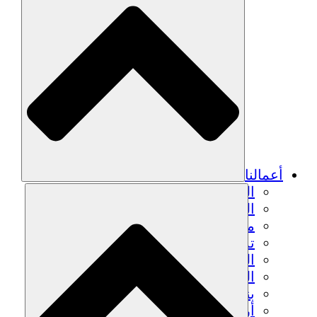
أعمالنا
الزراعة المستدامة
التعافي من الزلزال
مياه نظيفة
تمكين المرأة
الشباب والطلاب
الحفاظ على التراث الثقافي والحوار
بناء القدرات
أرصدة الكربون