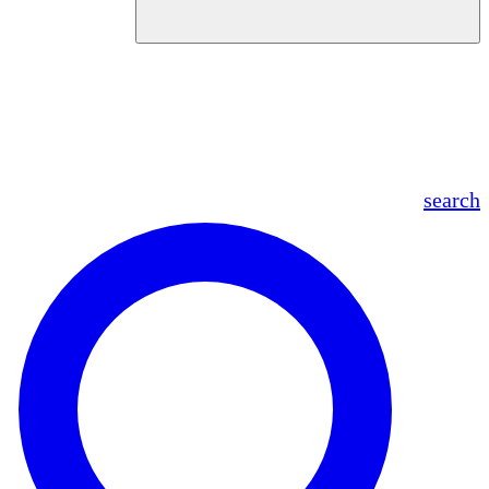
en
fr
es
ar
search