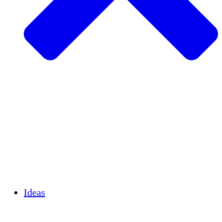
Agricultura sostenible
Recuperación de terremotos
Agua limpia
Empoderamiento de la mujer
Jóvenes y estudiantes
Preservación cultural y diálogo
Desarrollo de capacidades
Créditos de carbono
Ideas