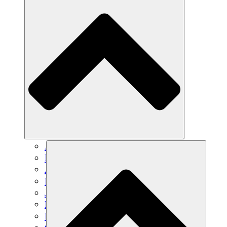
Agricultura sostenible
Recuperación de terremotos
Agua limpia
Empoderamiento de la mujer
Jóvenes y estudiantes
Preservación cultural y diálogo
Desarrollo de capacidades