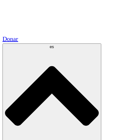
Voluntario
Alianzas Académicas
Subvenciones del Gobierno
Patrocinios Corporativos
Donar
es