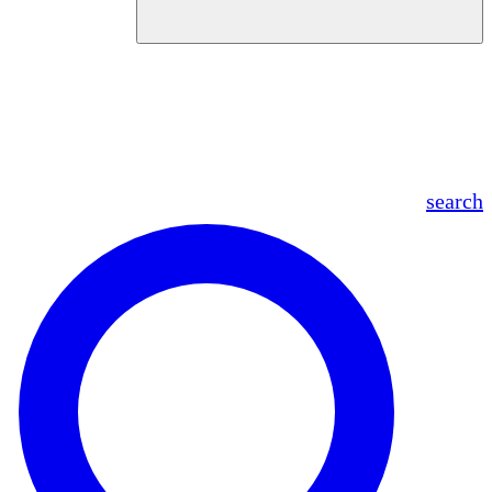
en
fr
es
ar
search