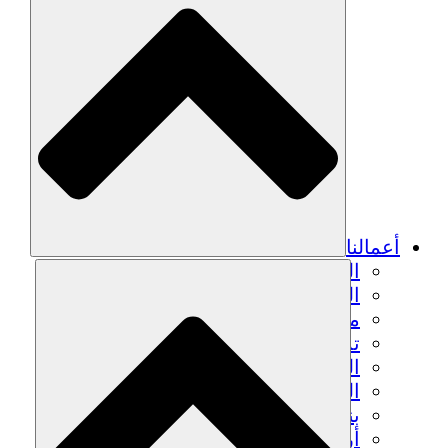
أعمالنا
الزراعة المستدامة
التعافي من الزلزال
مياه نظيفة
تمكين المرأة
الشباب والطلاب
الحفاظ على التراث الثقافي والحوار
بناء القدرات
أرصدة الكربون