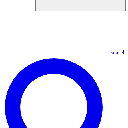
en
fr
es
ar
search