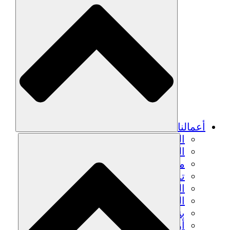
أعمالنا
الزراعة المستدامة
التعافي من الزلزال
مياه نظيفة
تمكين المرأة
الشباب والطلاب
الحفاظ على التراث الثقافي والحوار
بناء القدرات
أرصدة الكربون