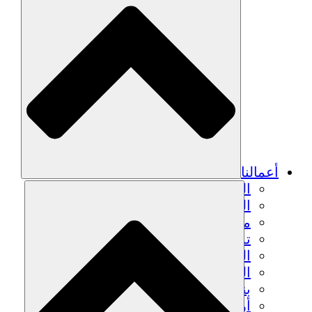
أعمالنا
الزراعة المستدامة
التعافي من الزلزال
مياه نظيفة
تمكين المرأة
الشباب والطلاب
الحفاظ على التراث الثقافي والحوار
بناء القدرات
أرصدة الكربون