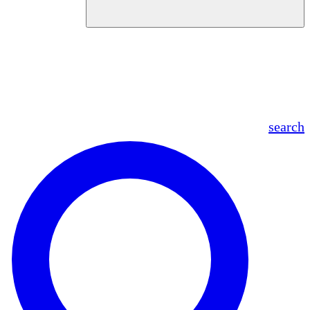
en
fr
es
ar
search