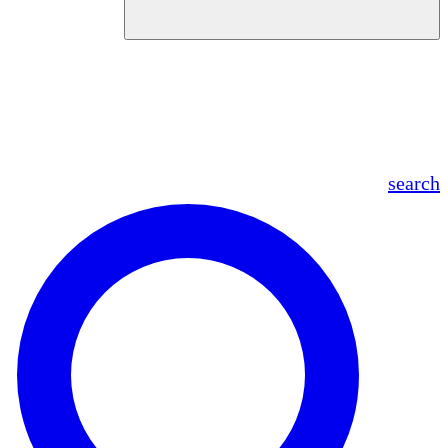
en
fr
es
ar
search