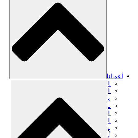
أعمالنا
الزراعة المستدامة
التعافي من الزلزال
مياه نظيفة
تمكين المرأة
الشباب والطلاب
الحفاظ على التراث الثقافي والحوار
بناء القدرات
أرصدة الكربون