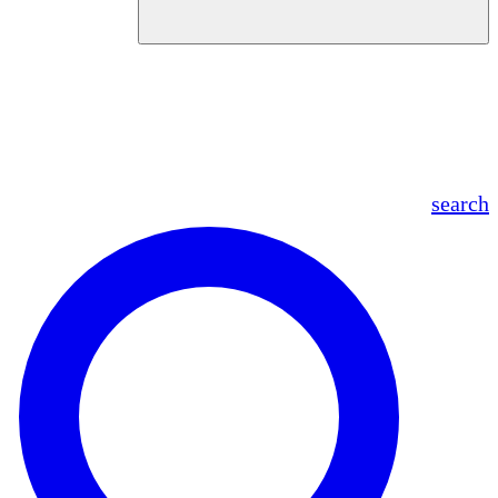
en
fr
es
ar
search