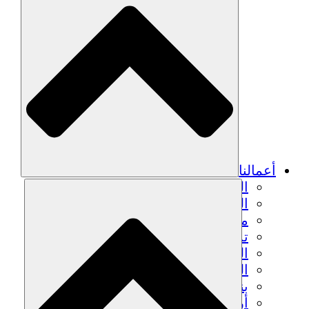
أعمالنا
الزراعة المستدامة
التعافي من الزلزال
مياه نظيفة
تمكين المرأة
الشباب والطلاب
الحفاظ على التراث الثقافي والحوار
بناء القدرات
أرصدة الكربون