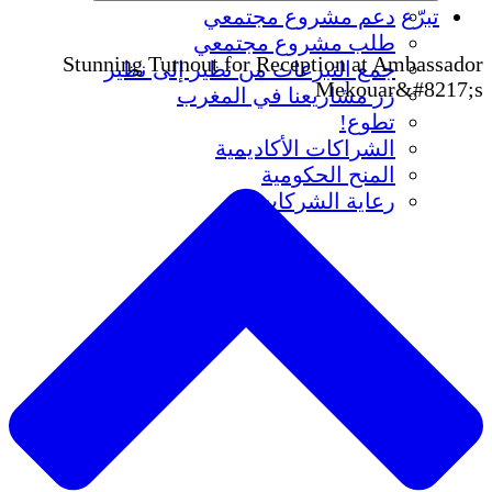
تبرّع
دعم مشروع مجتمعي
طلب مشروع مجتمعي
Stunning Turnout for Reception at Ambassador
جمع التبرعات من نظير إلى نظير
Mekouar&#8217;s
زر مشاريعنا في المغرب
تطوع!
الشراكات الأكاديمية
المنح الحكومية
رعاية الشركات