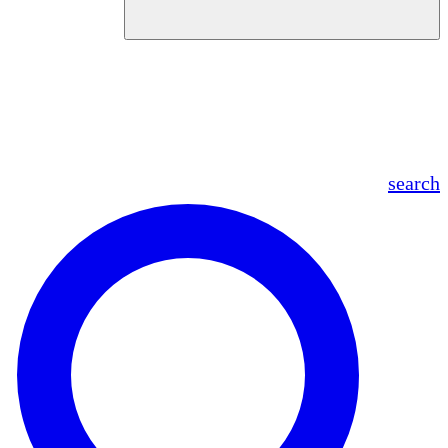
en
fr
es
ar
search