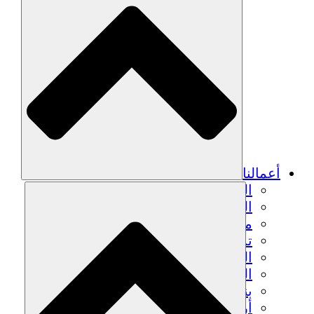
أعمالنا
الزراعة المستدامة
التعافي من الزلزال
مياه نظيفة
تمكين المرأة
الشباب والطلاب
الحفاظ على التراث الثقافي والحوار
بناء القدرات
أرصدة الكربون