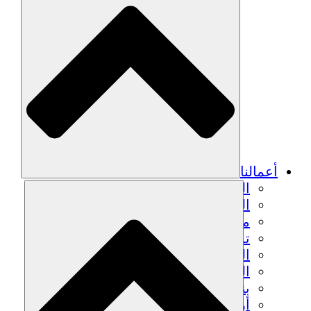
أعمالنا
الزراعة المستدامة
التعافي من الزلزال
مياه نظيفة
تمكين المرأة
الشباب والطلاب
الحفاظ على التراث الثقافي والحوار
بناء القدرات
أرصدة الكربون