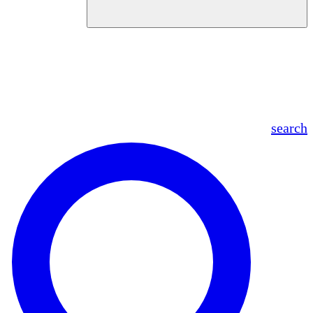
en
fr
es
ar
search