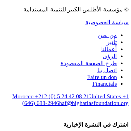
© مؤسسة الأطلس الكبير للتنمية المستدامة
سياسة الخصوصية
من نحن
تأثير
أعمالنا
الرؤى
طرح الصفحة المقصودة
اتصل بنا
Faire un don
Financials
Morocco +212 (0) 5 24 42 08 21
United States +1
(646) 688-2946
haf@highatlasfoundation.org
اشترك في النشرة الإخبارية