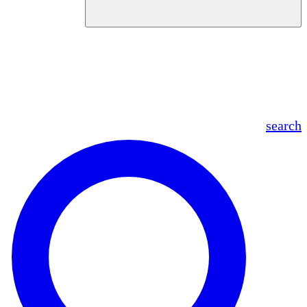
en
fr
es
ar
searc