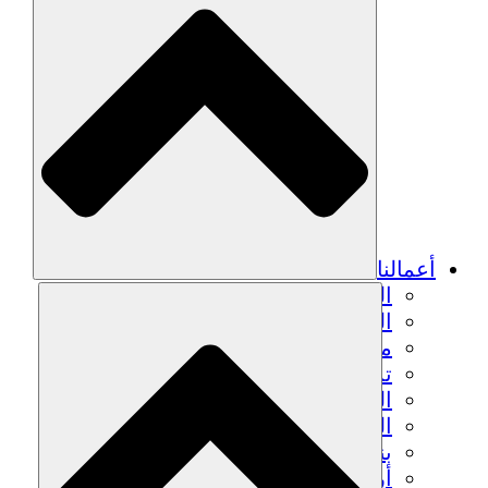
أعمالنا
الزراعة المستدامة
التعافي من الزلزال
مياه نظيفة
تمكين المرأة
الشباب والطلاب
الحفاظ على التراث الثقافي والحوار
بناء القدرات
أرصدة الكربون