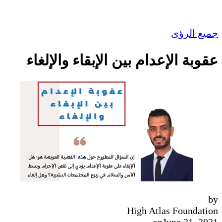
ميع الرؤى
قوبة الإعدام بين الإبقاء والإلغاء
b
High Atlas Foundatio
on
June 21, 202