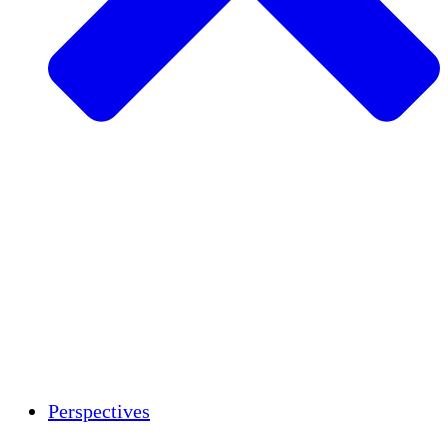
Agriculture durable
Rétablissement après un tremblement de
terre
Eau propre
Autonomisation des femmes
Jeunes et étudiants
Préservation et dialogue culturels
Renforcement
Crédits carbone
Perspectives