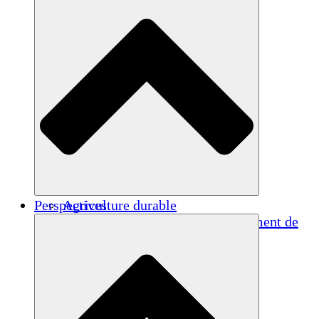
Perspectives
Agriculture durable
Rétablissement après un tremblement de
terre
Eau propre
Autonomisation des femmes
Jeunes et étudiants
Préservation et dialogue culturels