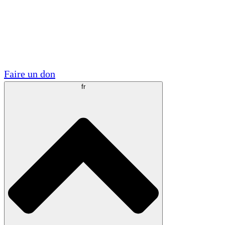
Visite
Volontaire
Partenariats académiques
Subventions gouvernementales
Sponsors d'entreprises
Faire un don
fr