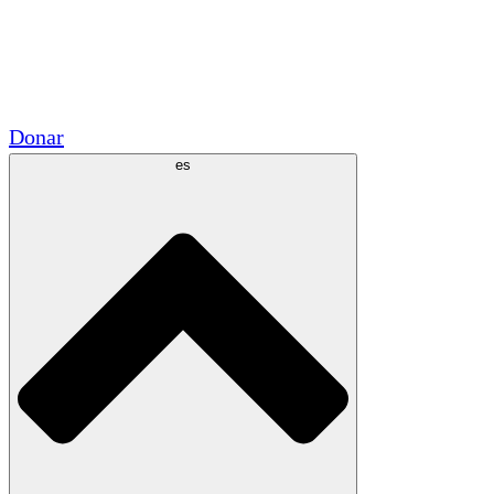
Voluntario
Alianzas Académicas
Subvenciones del Gobierno
Patrocinios Corporativos
Donar
es