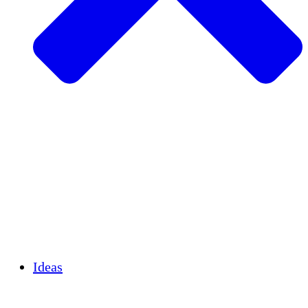
Agricultura sostenible
Recuperación de terremotos
Agua limpia
Empoderamiento de la mujer
Jóvenes y estudiantes
Preservación cultural y diálogo
Desarrollo de capacidades
Créditos de carbono
Ideas