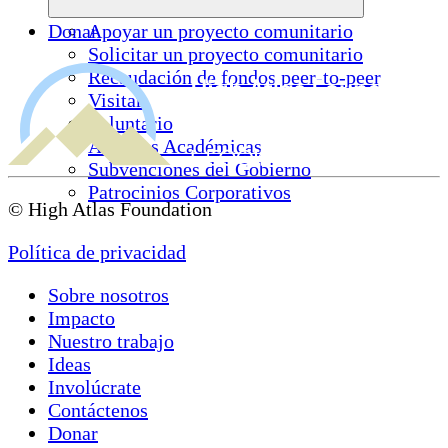
Donar
Apoyar un proyecto comunitario
Solicitar un proyecto comunitario
Recaudación de fondos peer-to-peer
Visitar
Voluntario
Alianzas Académicas
Subvenciones del Gobierno
Patrocinios Corporativos
© High Atlas Foundation
Política de privacidad
Sobre nosotros
Impacto
Nuestro trabajo
Ideas
Involúcrate
Contáctenos
Donar