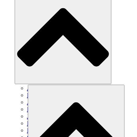
Agricultura sostenible
Recuperación de terremotos
Agua limpia
Empoderamiento de la mujer
Jóvenes y estudiantes
Preservación cultural y diálogo
Desarrollo de capacidades