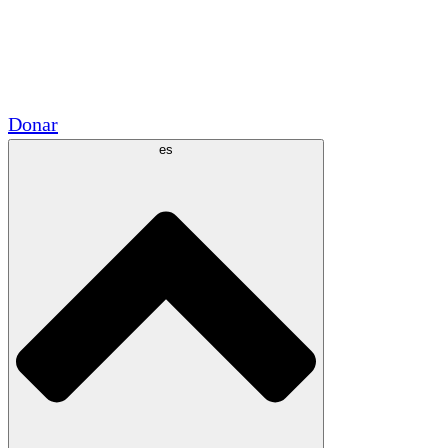
Voluntario
Alianzas Académicas
Subvenciones del Gobierno
Patrocinios Corporativos
Donar
es