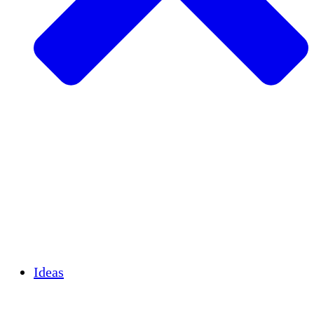
Agricultura sostenible
Recuperación de terremotos
Agua limpia
Empoderamiento de la mujer
Jóvenes y estudiantes
Preservación cultural y diálogo
Desarrollo de capacidades
Créditos de carbono
Ideas