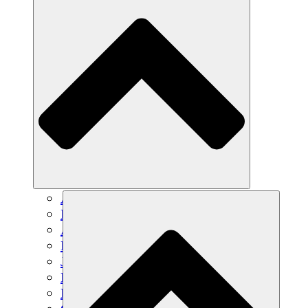
Agricultura sostenible
Recuperación de terremotos
Agua limpia
Empoderamiento de la mujer
Jóvenes y estudiantes
Preservación cultural y diálogo
Desarrollo de capacidades