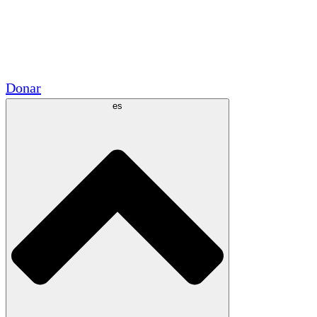
Voluntario
Alianzas Académicas
Subvenciones del Gobierno
Patrocinios Corporativos
Donar
es