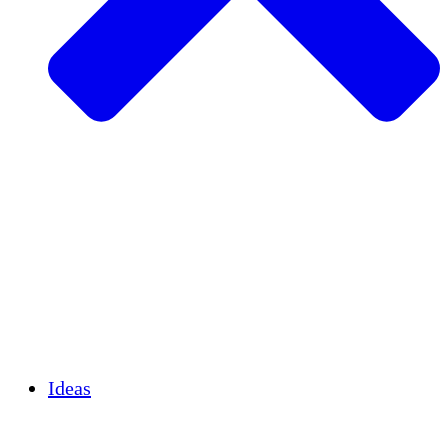
Agricultura sostenible
Recuperación de terremotos
Agua limpia
Empoderamiento de la mujer
Jóvenes y estudiantes
Preservación cultural y diálogo
Desarrollo de capacidades
Créditos de carbono
Ideas