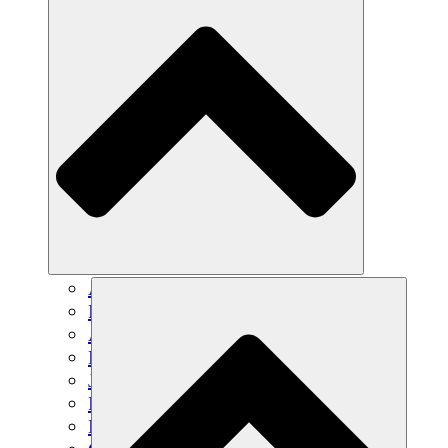
Agricultura sostenible
Recuperación de terremotos
Agua limpia
Empoderamiento de la mujer
Jóvenes y estudiantes
Preservación cultural y diálogo
Desarrollo de capacidades