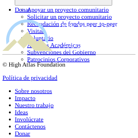
Donar
Apoyar un proyecto comunitario
Solicitar un proyecto comunitario
Recaudación de fondos peer-to-peer
Visitar
Voluntario
Alianzas Académicas
Subvenciones del Gobierno
Patrocinios Corporativos
© High Atlas Foundation
Política de privacidad
Sobre nosotros
Impacto
Nuestro trabajo
Ideas
Involúcrate
Contáctenos
Donar