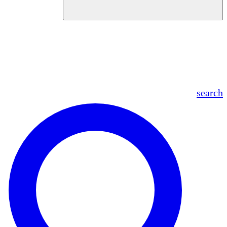
en
fr
es
ar
search