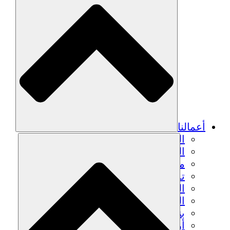
أعمالنا
الزراعة المستدامة
التعافي من الزلزال
مياه نظيفة
تمكين المرأة
الشباب والطلاب
الحفاظ على التراث الثقافي والحوار
بناء القدرات
أرصدة الكربون