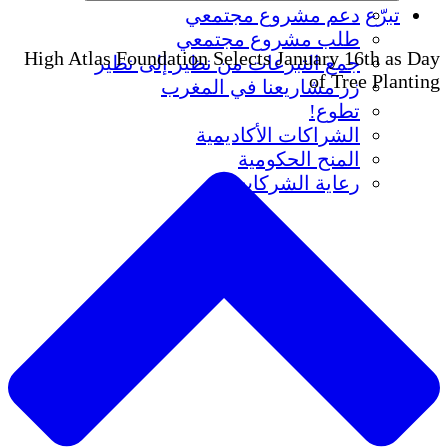
تبرّع
دعم مشروع مجتمعي
طلب مشروع مجتمعي
High Atlas Foundation Selects January 16th as Day
جمع التبرعات من نظير إلى نظير
of Tree Planting
زر مشاريعنا في المغرب
تطوع!
الشراكات الأكاديمية
المنح الحكومية
رعاية الشركات