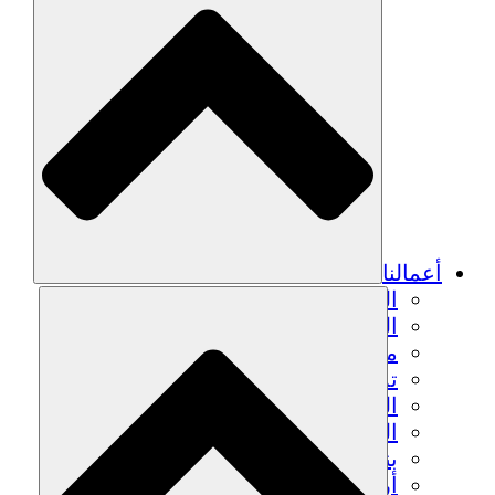
أعمالنا
الزراعة المستدامة
التعافي من الزلزال
مياه نظيفة
تمكين المرأة
الشباب والطلاب
الحفاظ على التراث الثقافي والحوار
بناء القدرات
أرصدة الكربون