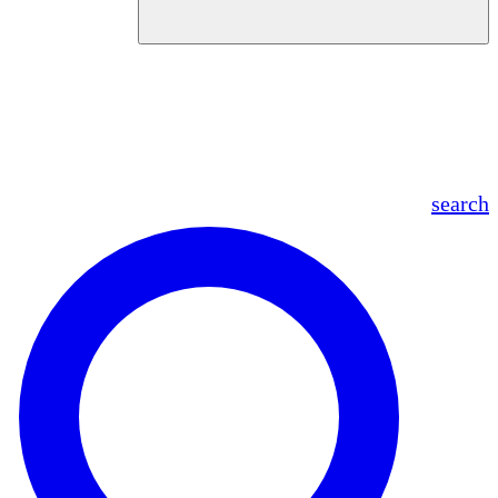
en
fr
es
ar
search