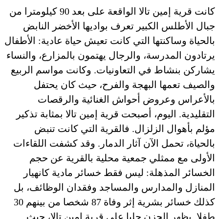
كانت قرية إمين تالا الواقعة على بعد 90 كيلومترا من
جبال الأطلس الكبير تعرف بواديها الأخضر النابض
بالحياة وساكنتها التي كانت تعيش حياة عادية: الأطفال
يرتادون المدرسة، والرجال يهتمون بالمزارع، والنساء
يشاركن بنشاط في التعاونيات. وكانت مواسم الربيع
والصيف تعمها البهجة والفرح، حيث كان يحتفل
بالأعراس وعروض أحواش الغنائية والرقصات
التقليدية. اليوم، أصبحت قرية إمين تالا بمثابة تذكير
مؤلم بأهوال الزلزال. فالقرية التي كانت تنبض
بالحياة، تحمل الآن آثار الدمار. وقد كشفت اللقاءات
الأولى مع ممثلي جمعية محلية بالقرية عن حجم
الخسائر المذهلة: ليس فقط خسائر مادية كانهيار
المنازل والمدارس والمساجد وفقدان الوظائف، بل
كذلك خسائر بشرية إثر وفاة 87 شخصا من بينهم 30
طفلا. يظهر الحزن جليا على قرية إمين تالا، حيث