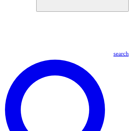
en
fr
es
ar
search