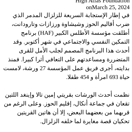
High Atlas Foundation
on
March 25, 2024
في إطار الإستجابة السريعة للزلزال المدمر الذي
ضرب أقاليم الحوز وشيشاوة ورزازات وتارودانت،
أطلقت مؤسسة الأطلس الكبير (HAF) برنامج
التمكين النفسي والاجتماعي في شهر أكتوبر. وقد
أحدث هذا البرنامج المصمم لجلب الأمل للقرى
المتضررة ومساعدتهم على التعافي أثرا كبيرا. فمنذ
بدايته، أجرى فريق عمل المؤسسة 27 ورشة، لامست
حياة 693 امرأة و 454 طفلا.
نظمت أحدث الورشات بقريتي إمين تالا وإينغد اللتين
تقعان في جماعة أنكال، إقليم الحوز. وعلى الرغم من
قربهما من بعضهما البعض، إلا أن هاتين القريتين
تحكيان قصة مغايرة لما خلفه الزلزال.