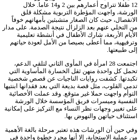
12 طفلا تتراوح أعمارهم بين 2 و14 عاما. خلال
الورشة، واجهت المؤطرة التربوية مشكلة قلق
الانفصال، حيث كان الصغار متشبثين بأمهاتهم خوفاً
من التخلي عنهم بعد الزلزال نتيجة الصدمة. على مدار
الأيام الأربعة، شارك الأطفال في أنشطة تعليمية
وترفيهية، مما أعطى بصيصا من الأمل لعودة حياتهم
إلى طبيعتها.
اجتمعت 28 امرأة في المأوى الثاني لتلقي الدعم،
تحمل كل واحدة منهن ثقل الخسارة المأساوية التي
تكبدتها. كشفت روايات الناجيات عن قصص شخصية
تدمي القلوب، مثل قصة بديعة التي بعد فقدانها ابنتيها
التوأم واجهت حملا غير متوقع. وقد عملت الأخصائية
النفسية وميسرات فريق المؤسسة خلال الورشة
على تغيير وجهات نظر النساء مع التركيز على إمكانية
استئناف حياتهن والنهوض بها.
وفي حين أن الورشات هذه تعتبر مرحلة بالغة الأهمية
من عملية الاستجابة، إلا أنها مجرد خطوة واحدة في