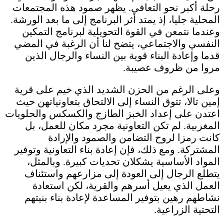
رحلة أكبر نحو التعافي. يظهر صمود هذه المجتمعات
المحلية جليا، إذ يمتد أثر البرنامج إلى ما بعد الورشة.
وعندما نتمعن في القوة التحويلية لبرنامج التمكين
النفسي والاجتماعي، يتضح لنا أن الرغبة في المضي
قدما وإعادة البناء قوية بين النساء والرجال الذين
مروا من ظروف عصيبة.
وعلى الرغم من الحزن الشديد الذي خيم على قرية
إمين تالا، تتوق النساء إلى الالتحاق بتعاونياتهن حيث
اعتدن على إعداد الخبز الطازج والكسكس والحلويات
المغربية. لم تكن التعاونية مجرد مكان للعمل، بل
كانت رمزا لروح التضامن والصمود والإرادة
المشتركة. ومع ذلك، فإن إعادة بناء التعاونية وتوفير
المواد الأساسية يشكلان تحديات كبيرة. وبالمثل،
يتطلع الرجال إلى العودة إلى مزارعهم واستئناف
العمل الذي يعيل أسرهم والقرية، لكن استعادة
نشاطهم رهين بتوفير المساعدة لإعادة بناء بنيتهم
التحتية الزراعية.