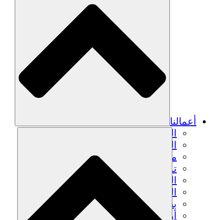
أعمالنا
الزراعة المستدامة
التعافي من الزلزال
مياه نظيفة
تمكين المرأة
الشباب والطلاب
الحفاظ على التراث الثقافي والحوار
بناء القدرات
أرصدة الكربون